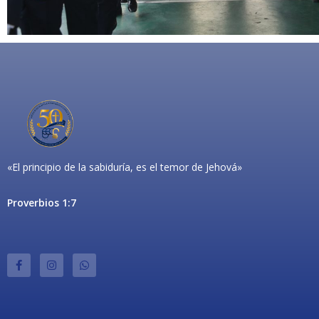
«El principio de la sabiduría, es el temor de Jehová»
Proverbios 1:7
F
I
W
a
n
h
c
s
a
e
t
t
b
a
s
o
g
a
o
r
p
k
a
p